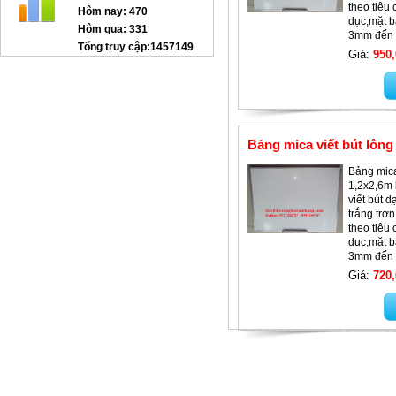
theo tiêu
Hôm nay:
470
dục,mặt b
Hôm qua:
331
3mm đến
Tổng truy cập:
1457149
Giá:
950,
GHẾ XOAY TT-G12
Bảng mica viết bút lông
Bảng mica
1,2x2,6m 
viết bút 
trắng trơ
theo tiêu
dục,mặt b
Giường lưới mầm non GTT05
3mm đến
Giá:
720,