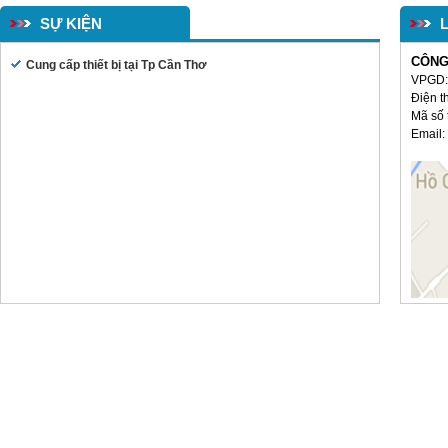
SỰ KIỆN
Bàn ghế học sinh(TT02)
CÔNG
Cung cấp thiết bị tại Tp Cần Thơ
VPGD: 
Điện t
Mã số 
Email:
Bàn văn phòng BTT02