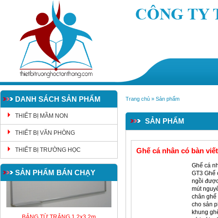
DANH SÁCH SẢN PHẨM
Trang chủ
»
Sản phẩm
THIẾT BỊ MẦM NON
SẢN PHẨM
THIẾT BỊ VĂN PHÒNG
THIẾT BỊ TRƯỜNG HỌC
Ghế cá nhân có bàn viế
Ghế cá nh
SẢN PHẨM BÁN CHẠY
GT3 Ghế 
ngồi được
mút nguyê
chân ghế
cho sản 
BẢNG TỪ TRẮNG 1,2x3,2m
khung ghế