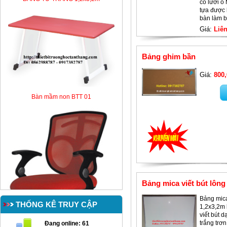
có lưới o
tựa được 
bàn làm 
Giá:
Liên
Bảng ghim bần
Giá:
800,
Bàn mầm non BTT 01
Bảng mica viết bút lông
Bảng mica
THỐNG KÊ TRUY CẬP
1,2x3,2m 
viết bút 
trắng trơ
Đang online:
61