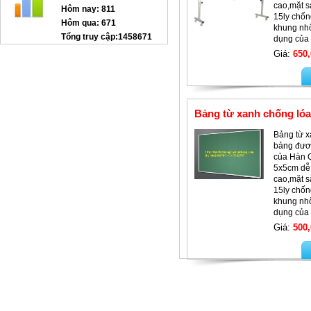
cao,mặt s
Hôm nay:
811
15ly chốn
Hôm qua:
671
khung nh
Tổng truy cập:
1458671
dụng của 
Giá:
650,
GHẾ XOAY TT-G12
Bảng từ xanh chống lóa
Bảng từ x
bảng đươc
của Hàn 
5x5cm dễ 
cao,mặt s
15ly chốn
khung nh
dụng của
Giường lưới mầm non GTT05
Giá:
500,