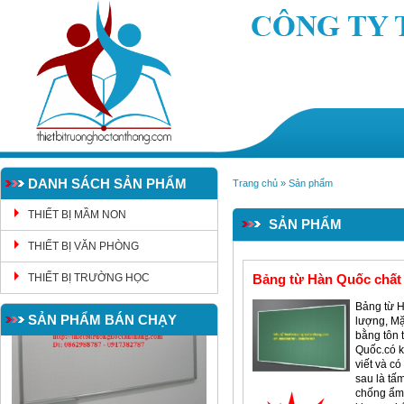
DANH SÁCH SẢN PHẨM
Trang chủ
»
Sản phẩm
THIẾT BỊ MẦM NON
SẢN PHẨM
THIẾT BỊ VĂN PHÒNG
THIẾT BỊ TRƯỜNG HỌC
Bảng từ Hàn Quốc chất
Bảng từ 
SẢN PHẨM BÁN CHẠY
lượng, M
bằng tôn 
Quốc.có 
viết và c
sau là tấ
chống ẩm 