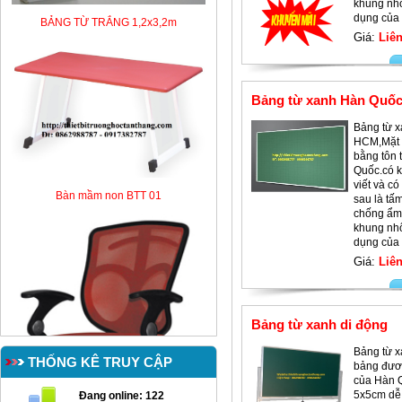
khung nh
BẢNG TỪ TRẮNG 1,2x3,2m
dụng của 
Giá:
Liên
Bảng từ xanh Hàn Quố
Bảng từ 
HCM,Mặt 
bằng tôn 
Quốc.có 
viết và c
Bàn mầm non BTT 01
sau là tấ
chống ẩm 
khung nh
dụng của 
Giá:
Liên
Bảng từ xanh di động
Bảng từ x
THỐNG KÊ TRUY CẬP
bảng đươc
của Hàn 
5x5cm dễ 
Đang online:
122