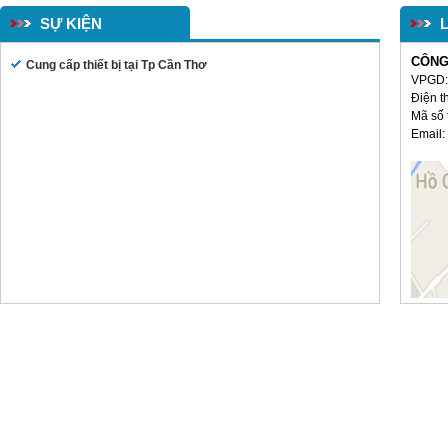
SỰ KIỆN
CÔNG
Cung cấp thiết bị tại Tp Cần Thơ
VPGD: 
Bàn ghế học sinh(TT02)
Điện t
Mã số 
Email:
Bàn văn phòng BTT02