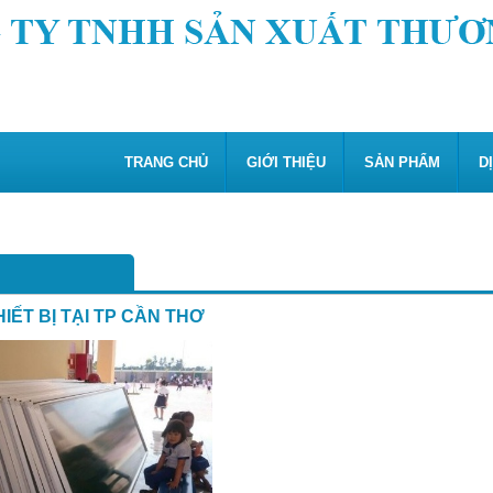
TRANG CHỦ
GIỚI THIỆU
SẢN PHẨM
D
IẾT BỊ TẠI TP CẦN THƠ