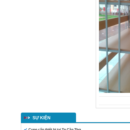
GHẾ XOAY TT-G12
Giường lưới mầm non GTT05
SỰ KIỆN
Cung cấp thiết bị tại Tp Cần Thơ