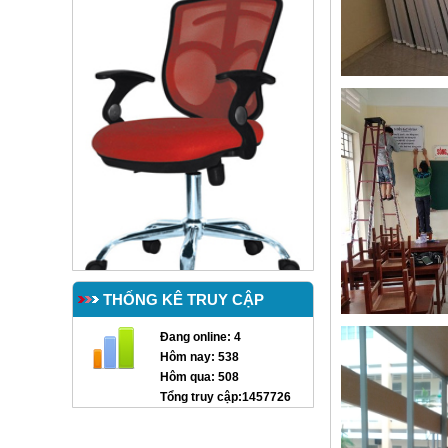
Bàn mầm non BTT 01
THỐNG KÊ TRUY CẬP
Đang online:
4
Hôm nay:
538
Hôm qua:
508
Tổng truy cập:
1457726