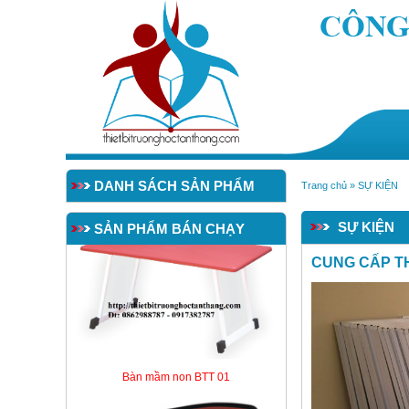
DANH SÁCH SẢN PHẨM
Trang chủ
»
SỰ KIỆN
SỰ KIỆN
SẢN PHẨM BÁN CHẠY
CUNG CẤP TH
BẢNG TỪ TRẮNG 1,2x3,2m