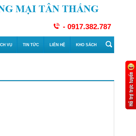
- 0917.382.787
ỊCH VỤ
TIN TỨC
LIÊN HỆ
KHO SÁCH