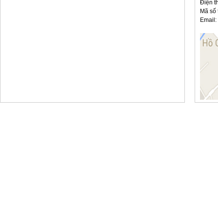
Điện t
Mã số 
Email:
Giường lưới mầm non GTT05
Bàn ghế học sinh(TT02)