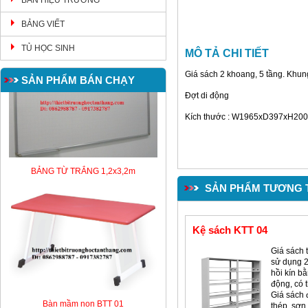
BÀN HIỆU TRƯỞNG
BẢNG VIẾT
TỦ HỌC SINH
MÔ TẢ CHI TIẾT
Giá sách 2 khoang, 5 tầng. Khung
SẢN PHẨM BÁN CHẠY
Đợt di động
Kích thước : W1965xD397xH2
BẢNG TỪ TRẮNG 1,2x3,2m
SẢN PHẨM TƯƠNG 
Kệ sách KTT 04
Giá sách 
sử dụng 2
hồi kín bằ
động, có 
Giá sách
Bàn mầm non BTT 01
thép, sơn 