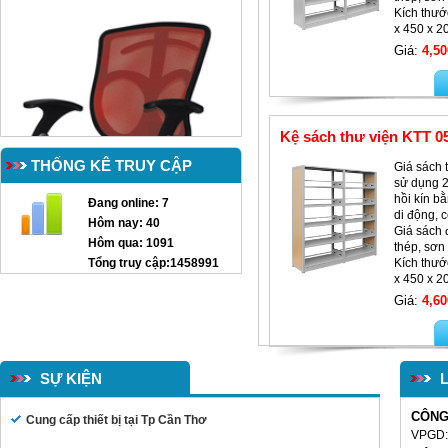
Kích thướ
x 450 x 
Giá:
4,50
Kệ sách thư viện KTT 0
THỐNG KÊ TRUY CẬP
Giá sách 
sử dụng 2
hồi kín b
Đang online:
7
di động, 
Hôm nay:
40
Giá sách
Hôm qua:
1091
thép, sơn 
Tổng truy cập:
1458991
Kích thướ
x 450 x 2
Giá:
4,60
GHẾ XOAY TT-G12
SỰ KIỆN
CÔNG
Cung cấp thiết bị tại Tp Cần Thơ
VPGD: 