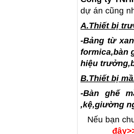
dự án cũng nh
A.Thiết bị tr
-Bảng từ xa
formica,bàn 
hiệu trưởng,
B.Thiết bị m
GHẾ XOAY TT-G12
-Bàn ghế m
,kệ,giường 
Nếu bạn chư
đây>
Giường lưới mầm non GTT05