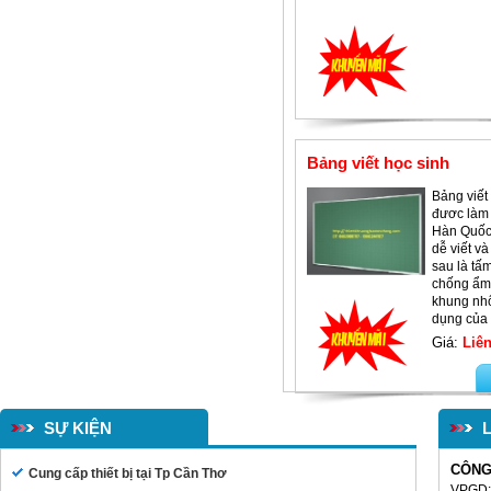
Bảng viết học sinh
Bảng viết
đươc làm 
Hàn Quốc
dễ viết v
sau là tấ
chống ẩm 
khung nh
dụng của 
Giá:
Liên
SỰ KIỆN
CÔNG
Cung cấp thiết bị tại Tp Cần Thơ
VPGD: 