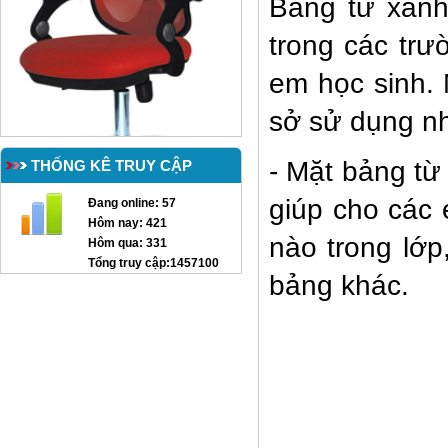
Bảng từ xan
trong các trư
em học sinh.
sở sử dụng nh
- Mặt bảng từ
THỐNG KÊ TRUY CẬP
giúp cho các 
Đang online:
57
Hôm nay:
421
GHẾ XOAY TT-G12
nào trong lớp
Hôm qua:
331
Tổng truy cập:
1457100
bảng khác.
Giường lưới mầm non GTT05