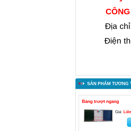
CÔNG
Ðịa ch
Điện t
Bàn ghế học sinh(TT02)
SẢN PHẨM TƯƠNG 
Bảng trượt ngang
Giá:
Liên
Bàn văn phòng BTT02