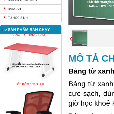
BÀN HIỆU TRƯỞNG
BẢNG VIẾT
TỦ HỌC SINH
SẢN PHẨM BÁN CHẠY
BẢNG TỪ TRẮNG 1,2x3,2m
MÔ TẢ CH
Bảng từ xan
Bàn mầm non BTT 01
Bảng từ xanh
cực sạch, dù
giờ học khoẻ 