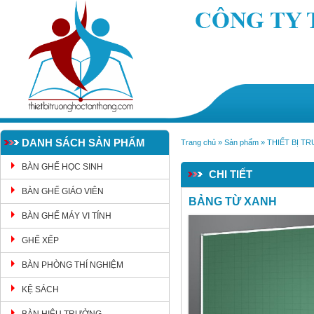
DANH SÁCH SẢN PHẨM
Trang chủ
»
Sản phẩm
»
THIẾT BỊ T
BÀN GHẾ HỌC SINH
CHI TIẾT
BÀN GHẾ GIÁO VIÊN
BẢNG TỪ XANH
BÀN GHẾ MÁY VI TÍNH
GHẾ XẾP
BÀN PHÒNG THÍ NGHIỆM
KỆ SÁCH