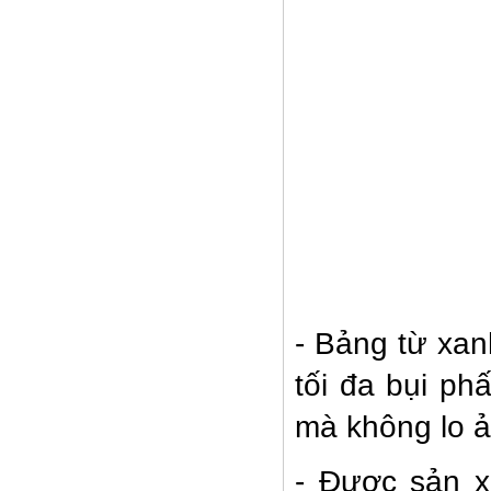
Bàn ghế học sinh(TT02)
-
Bảng từ xan
tối đa bụi ph
mà không lo 
Bàn văn phòng BTT02
- Được sản x