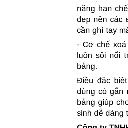
năng hạn chế 
đẹp nên các e
cần ghì tay m
- Cơ chế xoá
BẢNG TỪ TRẮNG 1,2x3,2m
luôn sôi nổi 
bảng.
Điều đặc biệ
dùng có gắn n
Bàn mầm non BTT 01
bảng giúp cho
sinh dễ dàng t
Công ty TN