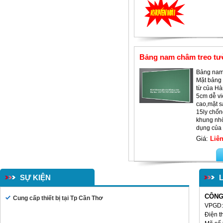
Bàn văn phòng BTT02
Bảng nam châm treo t
Bảng nam
Mặt bảng
từ của Hà
5cm dễ vi
cao,mặt s
15ly chốn
khung nh
dụng của 
Giá:
Liên
SỰ KIỆN
CÔNG
Cung cấp thiết bị tại Tp Cần Thơ
VPGD: 
Điện t