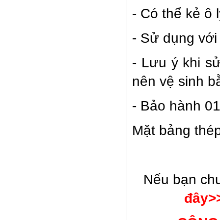
- Có thể kẻ ô 
- Sử dụng vớ
- Lưu ý khi s
nên vệ sinh b
- Bảo hành 0
Mặt bảng thép
GHẾ XOAY TT-G12
Nếu bạn chư
đây>