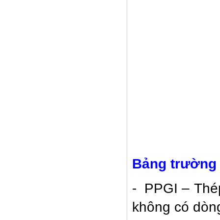
Bàn ghế học sinh(TT02)
Bảng trường
- PPGI – Thé
không có dòng
Bàn văn phòng BTT02