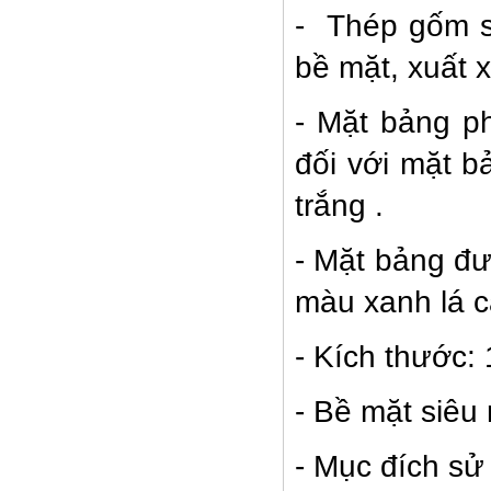
- Thép gốm s
bề mặt, xuất x
- Mặt bảng p
đối với mặt b
trắng .
BẢNG TỪ TRẮNG 1,2x3,2m
- Mặt bảng đư
màu xanh lá c
- Kích thước:
- Bề mặt siêu
Bàn mầm non BTT 01
- Mục đích sử