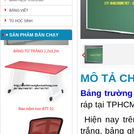
BÀN HIỆU TRƯỞNG
BẢNG VIẾT
TỦ HỌC SINH
SẢN PHẨM BÁN CHẠY
BẢNG TỪ TRẮNG 1,2x3,2m
MÔ TẢ CH
Bảng trường
ráp tại TPHCM
Bàn mầm non BTT 01
Hiện nay trê
trắng, bảng g