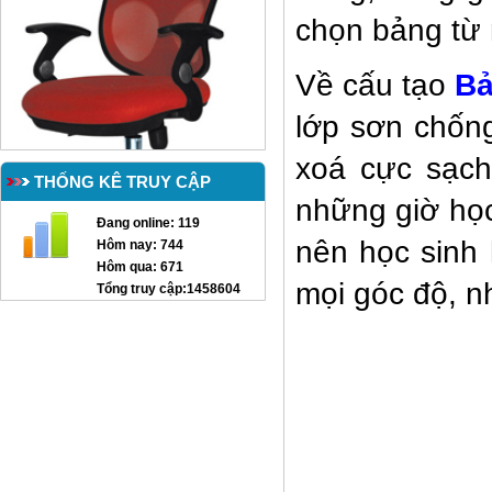
chọn bảng từ 
Về cấu tạo
Bả
lớp sơn chống
xoá cực sạch
THỐNG KÊ TRUY CẬP
những giờ học
Đang online:
119
nên học sinh 
Hôm nay:
744
Hôm qua:
671
mọi góc độ, n
Tổng truy cập:
1458604
GHẾ XOAY TT-G12
Giường lưới mầm non GTT05