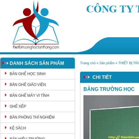
DANH SÁCH SẢN PHẨM
Trang chủ
»
Sản phẩm
»
THIẾT BỊ T
BÀN GHẾ HỌC SINH
CHI TIẾT
BÀN GHẾ GIÁO VIÊN
BẢNG TRƯỜNG HỌC
BÀN GHẾ MÁY VI TÍNH
GHẾ XẾP
BÀN PHÒNG THÍ NGHIỆM
KỆ SÁCH