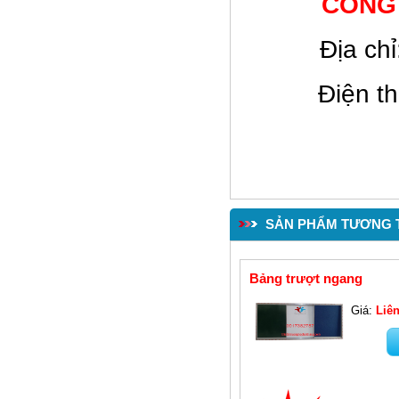
CÔNG
Giường lưới mầm non GTT05
Ðịa ch
Điện t
SẢN PHẨM TƯƠNG 
Bàn ghế học sinh(TT02)
Bảng trượt ngang
Giá:
Liên